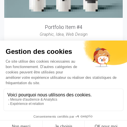
Portfolio Item #4
Graphic
,
Idea
,
Web Design
MISE
11-13, avenue de Friedland - 75008 Paris
Tél : 01 53 83 90 00
Copyright 2024 MISE©
Mentions légales & politique de confidentialité