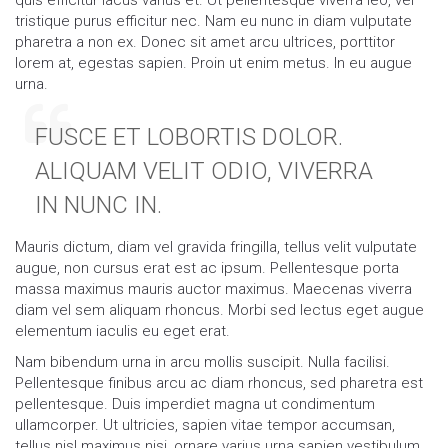
quis efficitur lacus varius et. Ut pellentesque viverra leo, vel
tristique purus efficitur nec. Nam eu nunc in diam vulputate
pharetra a non ex. Donec sit amet arcu ultrices, porttitor
lorem at, egestas sapien. Proin ut enim metus. In eu augue
urna.
FUSCE ET LOBORTIS DOLOR.
ALIQUAM VELIT ODIO, VIVERRA
IN NUNC IN.
Mauris dictum, diam vel gravida fringilla, tellus velit vulputate
augue, non cursus erat est ac ipsum. Pellentesque porta
massa maximus mauris auctor maximus. Maecenas viverra
diam vel sem aliquam rhoncus. Morbi sed lectus eget augue
elementum iaculis eu eget erat.
Nam bibendum urna in arcu mollis suscipit. Nulla facilisi.
Pellentesque finibus arcu ac diam rhoncus, sed pharetra est
pellentesque. Duis imperdiet magna ut condimentum
ullamcorper. Ut ultricies, sapien vitae tempor accumsan,
tellus nisl maximus nisi, ornare varius urna sapien vestibulum